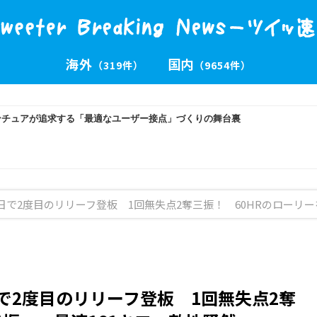
海外
国内
（319件）
（9654件）
日で2度目のリリーフ登板 1回無失点2奪三振！ 60HRのローリー
で2度目のリリーフ登板 1回無失点2奪