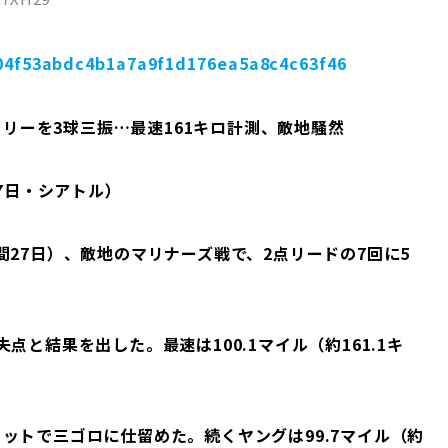
0c04f53abdc4b1a7a9f1d176ea5a8c4c63f46
ーリーを3球三振…最速161キロ計測、敵地騒然
27日・シアトル）
27日）、敵地のマリナーズ戦で、2点リードの7回に5
と結果を出した。最速は100.1マイル（約161.1キ
トで三ゴロに仕留めた。続くヤングは99.7マイル（約