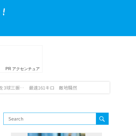
を3球三振… 最速161キロ 敵地騒然