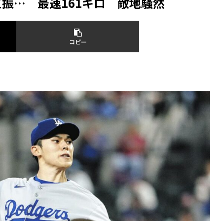
三振… 最速161キロ 敵地騒然
コピー