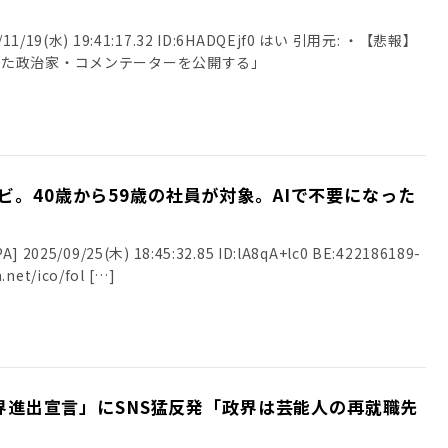
/19(水) 19:41:17.32 ID:6HADQEjf0 はい 引用元: ・【悲報】
った政治家・コメンテーターを公開する」
ビ。40歳から59歳の社員が対象。AIで不要になった
025/09/25(木) 18:45:32.85 ID:lA8qA+lc0 BE:422186189-
.net/ico/fol […]
「政界進出宣言」にSNS猛反発「政界は芸能人の再就職先