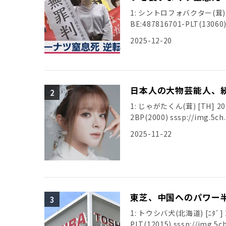
1: シントロフォバクター(茸) [ﾆﾀﾞ
BE:487816701-PLT(13060) 
2025-12-20
日本人の大物芸能人、
1: じゃがたくん(茸) [TH] 2025/
2BP(2000) sssp://img.5ch.
2025-11-22
東芝、中国へのパワー
1: トウシバ犬(北海道) [ﾆﾀﾞ] 20
PLT(12015) sssp://img.5ch