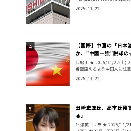
2025-11-22
【国際】中国の「日本
か、"中国一強"脱却
1: 鮎川 ★ 2025/11/22(土
当面控えるよう中国人に注意
り」 […]
2025-11-22
田﨑史郎氏、高市氏発
る」
1: 爆笑ゴリラ ★ 2025/11/2
（75）が21日、TBS系「