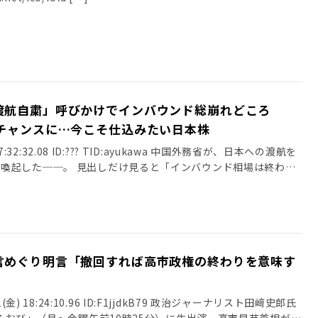
渡航自粛」呼びかけでインバウンド総崩れどころ
のチャンスに…今こそ仕込みたい日本株
) 07:32:32.08 ID:??? TID:ayukawa 中国外務省が、日本への渡航を
喚起した──。 見出しだけ見ると「インバウンド相場は終わ
言めぐり明言「撤回すれば高市政権の終わりを意味す
1(金) 18:24:10.96 ID:F1jjdkB79 政治ジャーナリスト田﨑史郎氏
ひるおび」（月～金曜午前10時25分）に生出演。高市早苗首相が台