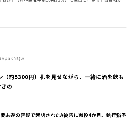
D:3RpakNQw
ン（約5300円）札を見せながら、一緒に酒を飲も
付きの
要未遂の容疑で起訴されたA被告に懲役4か月、執行猶予