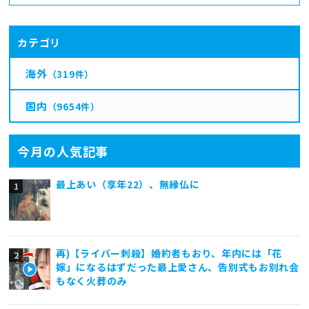
カテゴリ
海外
（319件）
国内
（9654件）
今月の人気記事
最上あい（享年22）、無縁仏に
再)【ライバー刺殺】婚約者もおり、年内には「花
嫁」になるはずだった最上愛さん、告別式もお別れ会
もなく火葬のみ