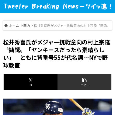
ホーム
国内
松井秀喜氏がメジャー挑戦意向の村上宗隆〝勧誘〟「ヤ
松井秀喜氏がメジャー挑戦意向の村上宗隆
〝勧誘〟「ヤンキースだったら素晴らし
い」 ともに背番号55が代名詞…NYで野
球教室
X
コピー