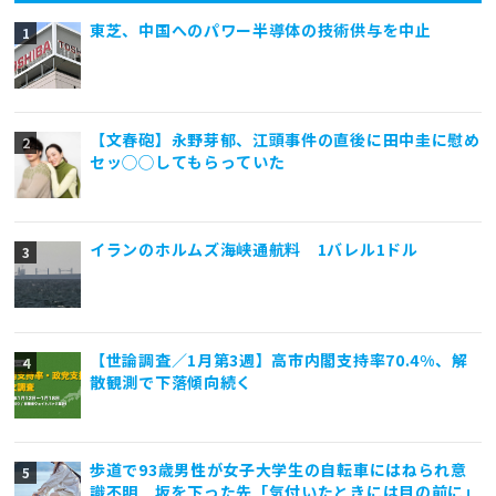
東芝、中国へのパワー半導体の技術供与を中止
【文春砲】永野芽郁、江頭事件の直後に田中圭に慰め
セッ◯◯してもらっていた
イランのホルムズ海峡通航料 1バレル1ドル
【世論調査／1月第3週】高市内閣支持率70.4%、解
散観測で下落傾向続く
歩道で93歳男性が女子大学生の自転車にはねられ意
識不明 坂を下った先「気付いたときには目の前に」