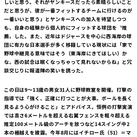
しいと思う。それがヤンキースだったら素晴らしいこと
だと思うが、彼が一番フィットするチームに行けるのが
一番いいと思う」とヤンキースへの加入を待望しつつ
も、自身の経験から個人的にフィットする球団を〝推
薦〟した。また、近年はドジャースを中心に西海岸の球
団に有力な日本選手が多く移籍している現状には「家で
野球中継見る意味ではそう（東海岸にきてほしい）か
な。西の試合は眠くなっちゃって見れないからね」と冗
談交じりに報道陣の笑いを誘った。
この日は9～13歳の男女31人に野球教室を開催。打撃の
指導では「強く、正確に打つことが大事。ボールを長く
見るよう心がけること」とアドバイス。恒例の打撃実演
では高さ6メートルを超える右翼フェンスを軽々超える
推定100メートル級のアーチを放つなど14スイング中2
本の柵越えを披露。今年8月にはイチロー氏（51）＝マ