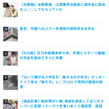
【文春砲】永野芽郁、江頭事件の直後に田中圭に慰め
セッ◯◯してもらっていた
東芝、中国へのパワー半導体の技術供与を中止
【5ch民】元乃木坂橋本奈々未、中居とスポーツ番組
の司会を始めてすぐに卒業
「泣いて嫌がる小学生を◯姦するのが好き」カッター
ナイフ見せ「殺すぞ」レ◯プ10人で死刑が国民の総
意
【過去記事】知的障がい者､施設を脱走して近くのス
ーパーに突撃->ドーナツを食いまくり窒息死 遺族