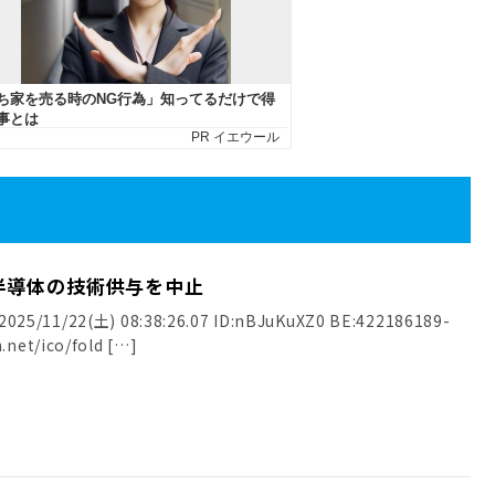
半導体の技術供与を中止
25/11/22(土) 08:38:26.07 ID:nBJuKuXZ0 BE:422186189-
.net/ico/fold […]