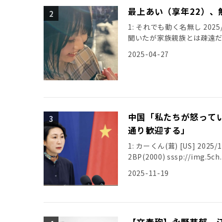
最上あい（享年22）、
1: それでも動く名無し 2025/0
聞いたが家族親族とは疎遠
引用元: […]
2025-04-27
中国「私たちが怒って
通り歓迎する」
1: カーくん(茸) [US] 2025/11
2025-11-19
【文春砲】永野芽郁、