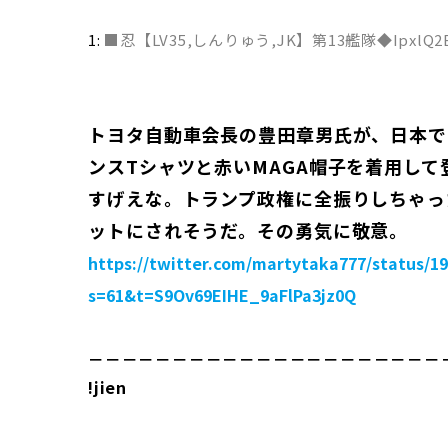
1:
■忍【LV35,しんりゅう,JK】第13艦隊◆IpxlQ2B
トヨタ自動車会長の豊田章男氏が、日本で
ンスTシャツと赤いMAGA帽子を着用して
すげえな。トランプ政権に全振りしちゃっ
ットにされそうだ。その勇気に敬意。
https://twitter.com/martytaka777/status/1
s=61&t=S9Ov69EIHE_9aFlPa3jz0Q
－－－－－－－－－－－－－－－－－－－－－
!jien