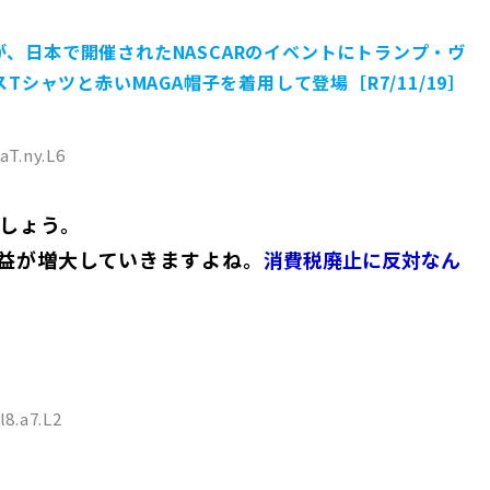
、日本で開催されたNASCARのイベントにトランプ・ヴ
スTシャツと赤いMAGA帽子を着用して登場［R7/11/19］
aT.ny.L6
しょう。
益が増大していきますよね。
消費税廃止に反対なん
l8.a7.L2