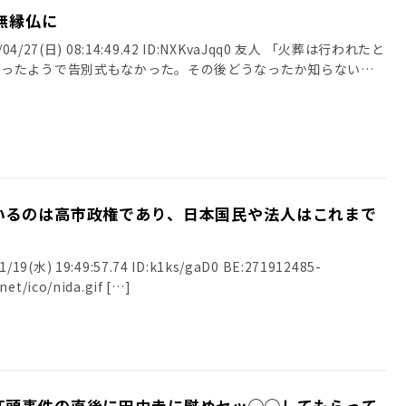
無縁仏に
4/27(日) 08:14:49.42 ID:NXKvaJqq0 友人 「火葬は行われたと
だったようで告別式もなかった。その後どうなったか知らない」
いるのは高市政権であり、日本国民や法人はこれまで
/19(水) 19:49:57.74 ID:k1ks/gaD0 BE:271912485-
2BP(2000) sssp://img.5ch.net/ico/nida.gif […]
江頭事件の直後に田中圭に慰めセッ◯◯してもらって