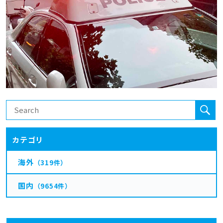
カテゴリ
海外
（319件）
国内
（9654件）