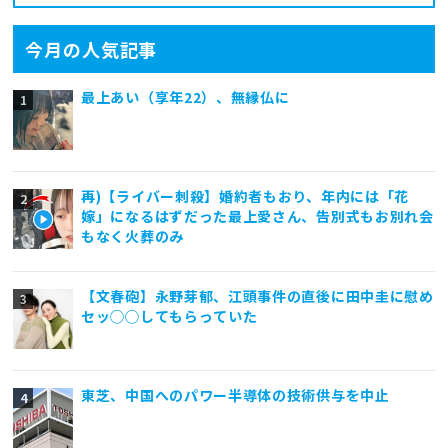
今月の人気記事
最上あい（享年22）、無縁仏に
再)【ライバー刺殺】婚約者もおり、年内には「花
嫁」になるはずだった最上愛さん、告別式もお別れ会
もなく火葬のみ
【文春砲】永野芽郁、江頭事件の直後に田中圭に慰め
セッ◯◯してもらっていた
東芝、中国へのパワー半導体の技術供与を中止