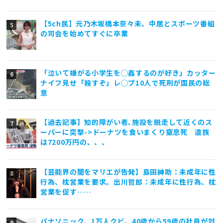
【5ch民】元乃木坂橋本奈々未、中居とスポーツ番組
の司会を始めてすぐに卒業
「泣いて嫌がる小学生を◯姦するのが好き」カッター
ナイフ見せ「殺すぞ」レ◯プ10人で死刑が国民の総
意
【過去記事】知的障がい者､施設を脱走して近くのス
ーパーに突撃->ドーナツを食いまくり窒息死 遺族
は7200万円の、、、
【芸能界の闇をマリエが告発】島田紳助：未成年に性
行為、枕営業を要求。出川哲郎：未成年に性行為、枕
営業を促す……
パナソニック、1万人クビ。40歳から59歳の社員が対