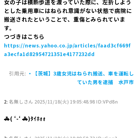
女の子は横断歩道を渡っていた際に、左折しよう
とした乗用車にはねられ意識がない状態で病院に
搬送されたということで、重傷とみられていま
す。
つづきはこちら
https://news.yahoo.co.jp/articles/faad3cf669f
a3ecfa1d82954721351e4177232dd
引用元:
・【茨城】3歳女児はねられ搬送、車を運転し
ていた男を逮捕 水戸市
2:
名無しさん
2025/11/18(火) 19:05:48.98 ID:VPd8n
🚓( ‘-‘ 🚓)ﾀｲﾎｫｫ