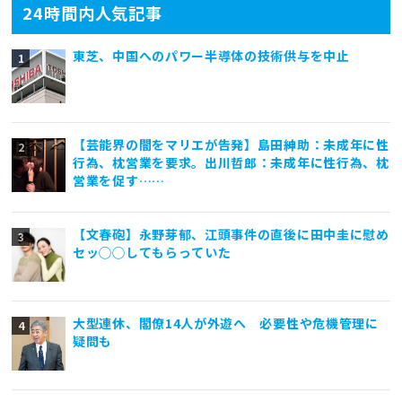
24時間内人気記事
東芝、中国へのパワー半導体の技術供与を中止
【芸能界の闇をマリエが告発】島田紳助：未成年に性
行為、枕営業を要求。出川哲郎：未成年に性行為、枕
営業を促す……
【文春砲】永野芽郁、江頭事件の直後に田中圭に慰め
セッ◯◯してもらっていた
大型連休、閣僚14人が外遊へ 必要性や危機管理に
疑問も