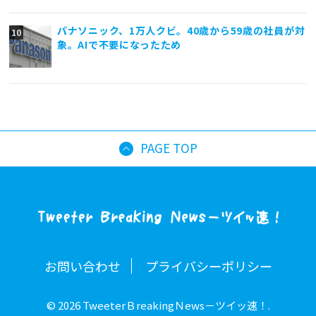
パナソニック、1万人クビ。40歳から59歳の社員が対
象。AIで不要になったため
PAGE TOP
お問い合わせ
プライバシーポリシー
© 2026 TweeterＢreakingＮews－ツイッ速！.