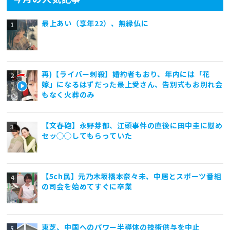
最上あい（享年22）、無縁仏に
再)【ライバー刺殺】婚約者もおり、年内には「花
嫁」になるはずだった最上愛さん、告別式もお別れ会
もなく火葬のみ
【文春砲】永野芽郁、江頭事件の直後に田中圭に慰め
セッ◯◯してもらっていた
【5ch民】元乃木坂橋本奈々未、中居とスポーツ番組
の司会を始めてすぐに卒業
東芝、中国へのパワー半導体の技術供与を中止