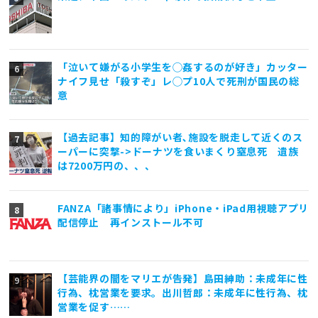
「泣いて嫌がる小学生を◯姦するのが好き」カッター
ナイフ見せ「殺すぞ」レ◯プ10人で死刑が国民の総
意
【過去記事】知的障がい者､施設を脱走して近くのス
ーパーに突撃->ドーナツを食いまくり窒息死 遺族
は7200万円の、、、
FANZA「諸事情により」iPhone・iPad用視聴アプリ
配信停止 再インストール不可
【芸能界の闇をマリエが告発】島田紳助：未成年に性
行為、枕営業を要求。出川哲郎：未成年に性行為、枕
営業を促す……