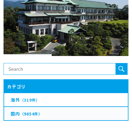
カテゴリ
海外
（319件）
国内
（9654件）