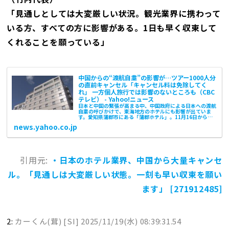
「見通しとしては大変厳しい状況。観光業界に携わって
いる方、すべての方に影響がある。1日も早く収束して
くれることを願っている」
中国からの“渡航自粛”の影響が…ツアー1000人分
の直前キャンセル「キャンセル料は免除してく
れ」 一方個人旅行では影響のないところも（CBC
テレビ） - Yahoo!ニュース
日本と中国の緊張が高まる中、中国政府による日本への渡航
自粛の呼びかけで、東海地方のホテルにも影響が出ていま
す。愛知県蒲郡市にある「蒲郡ホテル」。11月16日からあ
る異変が起きていました。（蒲
news.yahoo.co.jp
引用元:
・日本のホテル業界、中国から大量キャンセ
ル。「見通しは大変厳しい状態。一刻も早い収束を願い
ます」 [271912485]
2:
カーくん(茸) [SI]
2025/11/19(水) 08:39:31.54