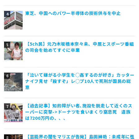
東芝、中国へのパワー半導体の技術供与を中止
【5ch民】元乃木坂橋本奈々未、中居とスポーツ番組
の司会を始めてすぐに卒業
「泣いて嫌がる小学生を◯姦するのが好き」カッター
ナイフ見せ「殺すぞ」レ◯プ10人で死刑が国民の総
意
【過去記事】知的障がい者､施設を脱走して近くのス
ーパーに突撃->ドーナツを食いまくり窒息死 遺族
は7200万円の、、、
【芸能界の闇をマリエが告発】島田紳助：未成年に性