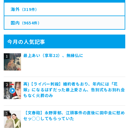
海外
（319件）
国内
（9654件）
今月の人気記事
最上あい（享年22）、無縁仏に
再)【ライバー刺殺】婚約者もおり、年内には「花
嫁」になるはずだった最上愛さん、告別式もお別れ会
もなく火葬のみ
【文春砲】永野芽郁、江頭事件の直後に田中圭に慰め
セッ◯◯してもらっていた