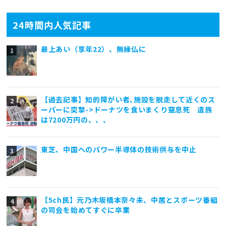
24時間内人気記事
最上あい（享年22）、無縁仏に
【過去記事】知的障がい者､施設を脱走して近くのス
ーパーに突撃->ドーナツを食いまくり窒息死 遺族
は7200万円の、、、
東芝、中国へのパワー半導体の技術供与を中止
【5ch民】元乃木坂橋本奈々未、中居とスポーツ番組
の司会を始めてすぐに卒業