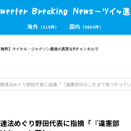
海外
国内
（319件）
（9654件）
関連法めぐり野田代表に指摘「『違憲部分はこれまで見つかって
連法めぐり野田代表に指摘「『違憲部