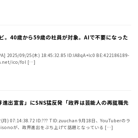
ビ。40歳から59歳の社員が対象。AIで不要になった
025/09/25(木) 18:45:32.85 ID:lA8qA+lc0 BE:422186189-
.net/ico/fol […]
「政界進出宣言」にSNS猛反発「政界は芸能人の再就職先
月) 07:14:38.72 ID:??? TID:zuuchan 9月18日、YouTuberのラ
sonoが、政界進出をぶち上げて話題となっている […]