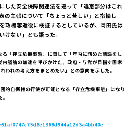
にした安全保障関連法を巡って「違憲部分はこれ
表の主張について「ちょっと苦しい」と指摘し
を政権奪還後に検証するとしているが、岡田氏は
いけない」とも語った。
なる「存立危機事態」に関して「年内に詰めた議論をし
党内議論の加速を呼びかけた。政府・与党が目指す国家
われわれの考え方をまとめたい」との意向を示した。
集団的自衛権の行使が可能となる「存立危機事態」になり
た。
2ae61af0747c75d8e1368d944a12d3a4bb40e