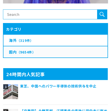
カテゴリ
海外
（319件）
国内
（9654件）
24時間内人気記事
東芝、中国へのパワー半導体の技術供与を中止
【文春砲】永野芽郁、江頭事件の直後に田中圭に慰め