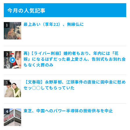
今月の人気記事
最上あい（享年22）、無縁仏に
再)【ライバー刺殺】婚約者もおり、年内には「花
嫁」になるはずだった最上愛さん、告別式もお別れ会
もなく火葬のみ
【文春砲】永野芽郁、江頭事件の直後に田中圭に慰め
セッ◯◯してもらっていた
東芝、中国へのパワー半導体の技術供与を中止