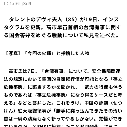
ID:1xI6TjSd9
タレントのデヴィ夫人（85）が19日、インス
タグラムを更新。高市早苗首相の台湾有事に関す
る国会答弁をめぐる騒動について私見を述べた。
【写真】「今回の火種」と指摘した人物
高市氏は7日、「台湾有事」について、安全保障関連
法の規定において集団的自衛権行使が可能となる「存立
危機事態」に該当するかを聞かれ、「武力の行使も伴う
ものであれば『存立危機事態』になり得るケースだと考
える」などと答弁した。これをうけ、中国の薛剣（せつ
けん）駐大阪総領事が「勝手に突っ込んできたその汚い
首は一瞬の躊躇もなく斬ってやるしかない。覚悟ができ
ているのか」とSNSに投稿したことが問題化。さらに、