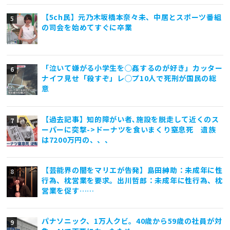
【5ch民】元乃木坂橋本奈々未、中居とスポーツ番組
の司会を始めてすぐに卒業
「泣いて嫌がる小学生を◯姦するのが好き」カッター
ナイフ見せ「殺すぞ」レ◯プ10人で死刑が国民の総
意
【過去記事】知的障がい者､施設を脱走して近くのス
ーパーに突撃->ドーナツを食いまくり窒息死 遺族
は7200万円の、、、
【芸能界の闇をマリエが告発】島田紳助：未成年に性
行為、枕営業を要求。出川哲郎：未成年に性行為、枕
営業を促す……
パナソニック、1万人クビ。40歳から59歳の社員が対