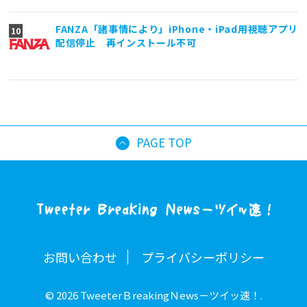
FANZA「諸事情により」iPhone・iPad用視聴アプリ
配信停止 再インストール不可
PAGE TOP
お問い合わせ
プライバシーポリシー
© 2026 TweeterＢreakingＮews－ツイッ速！.