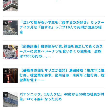
「泣いて嫌がる小学生を◯姦するのが好き」カッター
ナイフ見せ「殺すぞ」レ◯プ10人で死刑が国民の総
意
【過去記事】知的障がい者､施設を脱走して近くのス
ーパーに突撃->ドーナツを食いまくり窒息死 遺族
は7200万円の、、、
【芸能界の闇をマリエが告発】島田紳助：未成年に性
行為、枕営業を要求。出川哲郎：未成年に性行為、枕
営業を促す……
パナソニック、1万人クビ。40歳から59歳の社員が対
象。AIで不要になったため