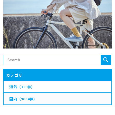
カテゴリ
海外
（319件）
国内
（9654件）