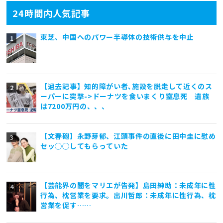
24時間内人気記事
東芝、中国へのパワー半導体の技術供与を中止
【過去記事】知的障がい者､施設を脱走して近くのス
ーパーに突撃->ドーナツを食いまくり窒息死 遺族
は7200万円の、、、
【文春砲】永野芽郁、江頭事件の直後に田中圭に慰め
セッ◯◯してもらっていた
【芸能界の闇をマリエが告発】島田紳助：未成年に性
行為、枕営業を要求。出川哲郎：未成年に性行為、枕
営業を促す……