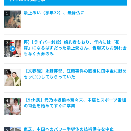
最上あい（享年22）、無縁仏に
再)【ライバー刺殺】婚約者もおり、年内には「花
嫁」になるはずだった最上愛さん、告別式もお別れ会
もなく火葬のみ
【文春砲】永野芽郁、江頭事件の直後に田中圭に慰め
セッ◯◯してもらっていた
【5ch民】元乃木坂橋本奈々未、中居とスポーツ番組
の司会を始めてすぐに卒業
東芝、中国へのパワー半導体の技術供与を中止