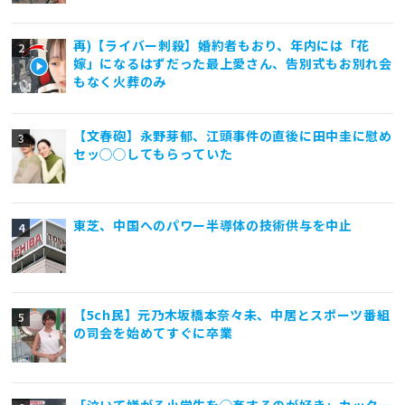
再)【ライバー刺殺】婚約者もおり、年内には「花
嫁」になるはずだった最上愛さん、告別式もお別れ会
もなく火葬のみ
【文春砲】永野芽郁、江頭事件の直後に田中圭に慰め
セッ◯◯してもらっていた
東芝、中国へのパワー半導体の技術供与を中止
【5ch民】元乃木坂橋本奈々未、中居とスポーツ番組
の司会を始めてすぐに卒業
「泣いて嫌がる小学生を◯姦するのが好き」カッター