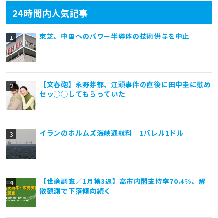
24時間内人気記事
東芝、中国へのパワー半導体の技術供与を中止
【文春砲】永野芽郁、江頭事件の直後に田中圭に慰め
セッ◯◯してもらっていた
イランのホルムズ海峡通航料 1バレル1ドル
【世論調査／1月第3週】高市内閣支持率70.4%、解
散観測で下落傾向続く