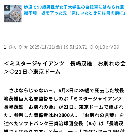
歩道で93歳男性が女子大学生の自転車にはねられ意
識不明 坂を下った先「気付いたときには目の前に」
1:
ひかり ★
2025/11/21(金) 19:51:20.71 ID:QjLBprVB9
＜ミスタージャイアンツ 長嶋茂雄 お別れの会
＞◇21日◇東京ドーム
さよならじゃない－。6月3日に89歳で死去した故長
嶋茂雄巨人名誉監督をしのぶ「ミスタージャイアンツ
長嶋茂雄 お別れの会」が21日、東京ドームで催され
た。参列した関係者は約2800人。「お別れの言葉」を
述べたソフトバンク王貞治球団会長（85）は「長嶋茂
雄さんは永久です」と伝え、元巨人でヤンキースGM付