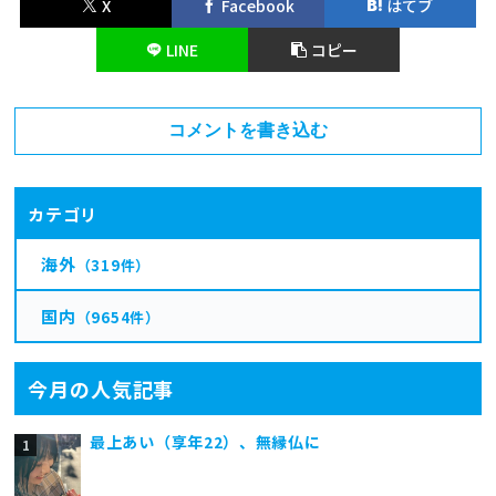
X
Facebook
はてブ
LINE
コピー
コメントを書き込む
カテゴリ
海外
（319件）
国内
（9654件）
今月の人気記事
最上あい（享年22）、無縁仏に