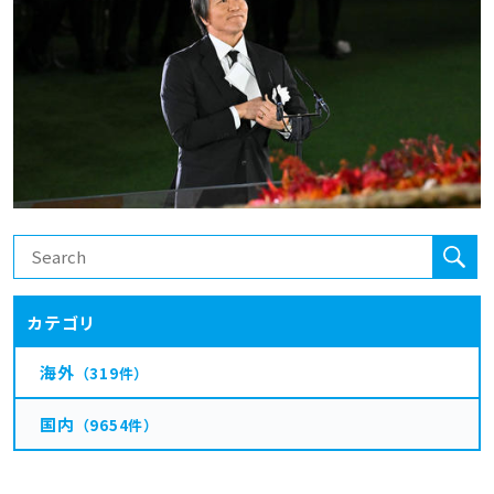
カテゴリ
海外
（319件）
国内
（9654件）