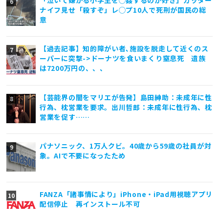
ナイフ見せ「殺すぞ」レ◯プ10人で死刑が国民の総
意
【過去記事】知的障がい者､施設を脱走して近くのス
ーパーに突撃->ドーナツを食いまくり窒息死 遺族
は7200万円の、、、
【芸能界の闇をマリエが告発】島田紳助：未成年に性
行為、枕営業を要求。出川哲郎：未成年に性行為、枕
営業を促す……
パナソニック、1万人クビ。40歳から59歳の社員が対
象。AIで不要になったため
FANZA「諸事情により」iPhone・iPad用視聴アプリ
配信停止 再インストール不可