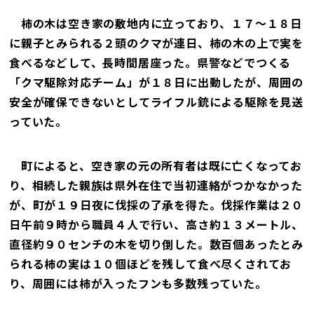
柿の木は空き家の敷地内に立っており、１７～１８日
に親子とみられる２頭のクマが連日、柿の木の上で実を
食べるなどして、長時間居座った。県警などでつくる
「クマ駆除対応チーム」が１８日に出動したが、周囲の
安全が確保できないとしてライフル銃による駆除を見送
っていた。
町によると、空き家の元の所有者は既に亡くなってお
り、相続した親族は県外在住で当初連絡がつかなかった
が、町が１９日夜に伐採の了承を得た。伐採作業は２０
日午前９時から職員４人で行い、高さ約１３メートル、
直径約９０センチの木を切り倒した。数百個あったとみ
られる柿の実は１０個ほどを残して食べ尽くされてお
り、周囲には柿が入ったフンも多数残っていた。