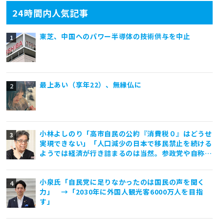
24時間内人気記事
東芝、中国へのパワー半導体の技術供与を中止
最上あい（享年22）、無縁仏に
小林よしのり「高市自民の公約『消費税０』はどうせ
実現できない」「人口減少の日本で移民禁止を続ける
ようでは経済が行き詰まるのは当然。参政党や自称保
守政党は外国人差別と排外主義ばかり煽っていて亡国
一直線」
小泉氏「自民党に足りなかったのは国民の声を聞く
力」 →「2030年に外国人観光客6000万人を目指
す」