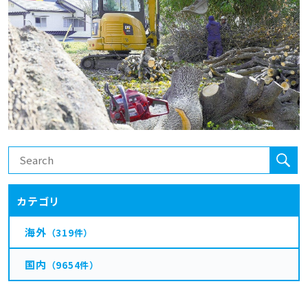
カテゴリ
海外
（319件）
国内
（9654件）