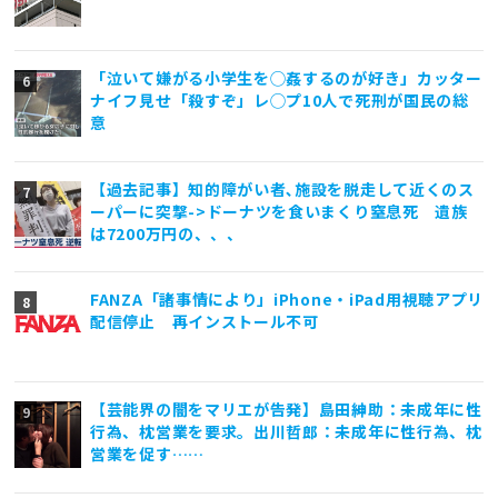
「泣いて嫌がる小学生を◯姦するのが好き」カッター
ナイフ見せ「殺すぞ」レ◯プ10人で死刑が国民の総
意
【過去記事】知的障がい者､施設を脱走して近くのス
ーパーに突撃->ドーナツを食いまくり窒息死 遺族
は7200万円の、、、
FANZA「諸事情により」iPhone・iPad用視聴アプリ
配信停止 再インストール不可
【芸能界の闇をマリエが告発】島田紳助：未成年に性
行為、枕営業を要求。出川哲郎：未成年に性行為、枕
営業を促す……