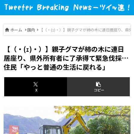
ホーム
国内
【（・(ｪ)・）】親子グマが柿の木に連日居座り、県
【（・(ｪ)・）】親子グマが柿の木に連日
居座り、県外所有者に了承得て緊急伐採…
住民「やっと普通の生活に戻れる」
X
コピー