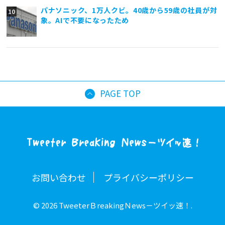
パナソニック、1万人クビ。40歳から59歳の社員が対
象。AIで不要になったため
PAGE TOP
お問い合わせ
プライバシーポリシー
© 2026 TweeterＢreakingＮews－ツイッ速！.