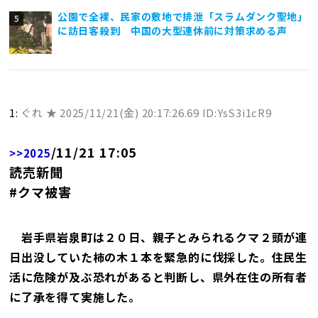
公園で全裸、民家の敷地で排泄「スラムダンク聖地」
に訪日客殺到 中国の大型連休前に対策求める声
1:
ぐれ ★
2025/11/21(金) 20:17:26.69 ID:YsS3i1cR9
/11/21 17:05
>>2025
読売新聞
#クマ被害
岩手県岩泉町は２０日、親子とみられるクマ２頭が連
日出没していた柿の木１本を緊急的に伐採した。住民生
活に危険が及ぶ恐れがあると判断し、県外在住の所有者
に了承を得て実施した。