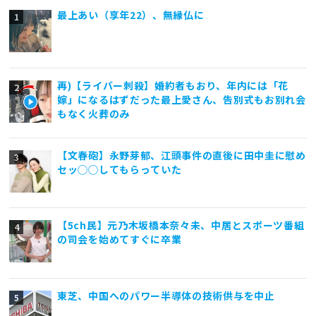
最上あい（享年22）、無縁仏に
再)【ライバー刺殺】婚約者もおり、年内には「花
嫁」になるはずだった最上愛さん、告別式もお別れ会
もなく火葬のみ
【文春砲】永野芽郁、江頭事件の直後に田中圭に慰め
セッ◯◯してもらっていた
【5ch民】元乃木坂橋本奈々未、中居とスポーツ番組
の司会を始めてすぐに卒業
東芝、中国へのパワー半導体の技術供与を中止