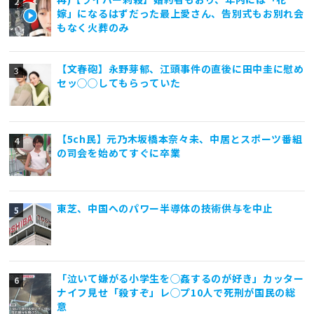
嫁」になるはずだった最上愛さん、告別式もお別れ会
もなく火葬のみ
【文春砲】永野芽郁、江頭事件の直後に田中圭に慰め
セッ◯◯してもらっていた
【5ch民】元乃木坂橋本奈々未、中居とスポーツ番組
の司会を始めてすぐに卒業
東芝、中国へのパワー半導体の技術供与を中止
「泣いて嫌がる小学生を◯姦するのが好き」カッター
ナイフ見せ「殺すぞ」レ◯プ10人で死刑が国民の総
意