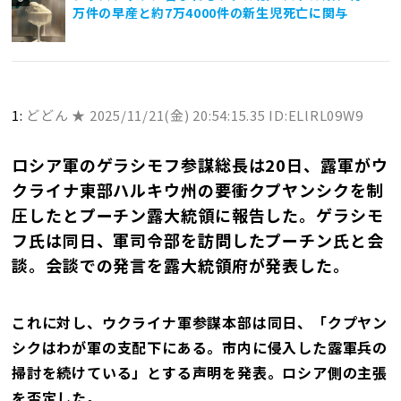
万件の早産と約7万4000件の新生児死亡に関与
1:
どどん ★
2025/11/21(金) 20:54:15.35 ID:ELlRL09W9
ロシア軍のゲラシモフ参謀総長は20日、露軍がウ
クライナ東部ハルキウ州の要衝クプヤンシクを制
圧したとプーチン露大統領に報告した。ゲラシモ
フ氏は同日、軍司令部を訪問したプーチン氏と会
談。会談での発言を露大統領府が発表した。
これに対し、ウクライナ軍参謀本部は同日、「クプヤン
シクはわが軍の支配下にある。市内に侵入した露軍兵の
掃討を続けている」とする声明を発表。ロシア側の主張
を否定した。