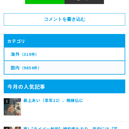
コメントを書き込む
カテゴリ
海外
（319件）
国内
（9654件）
今月の人気記事
最上あい（享年22）、無縁仏に
再)【ライバー刺殺】婚約者もおり、年内には「花