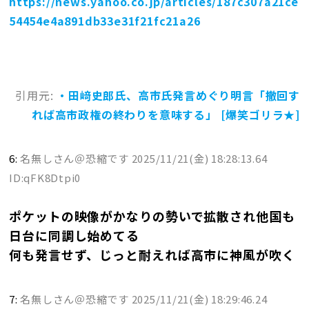
https://news.yahoo.co.jp/articles/187c307a21ce
54454e4a891db33e31f21fc21a26
引用元:
・田﨑史郎氏、高市氏発言めぐり明言「撤回す
れば高市政権の終わりを意味する」 [爆笑ゴリラ★]
6:
名無しさん＠恐縮です
2025/11/21(金) 18:28:13.64
ID:qFK8Dtpi0
ポケットの映像がかなりの勢いで拡散され他国も
日台に同調し始めてる
何も発言せず、じっと耐えれば高市に神風が吹く
7:
名無しさん＠恐縮です
2025/11/21(金) 18:29:46.24