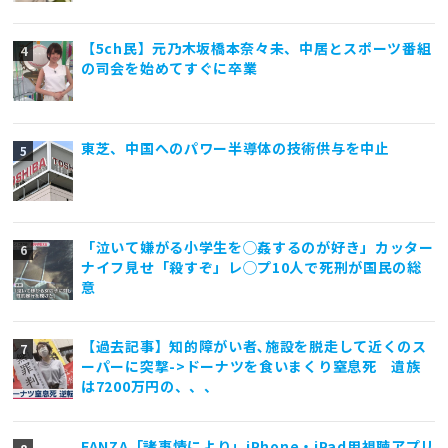
【5ch民】元乃木坂橋本奈々未、中居とスポーツ番組
の司会を始めてすぐに卒業
東芝、中国へのパワー半導体の技術供与を中止
「泣いて嫌がる小学生を◯姦するのが好き」カッター
ナイフ見せ「殺すぞ」レ◯プ10人で死刑が国民の総
意
【過去記事】知的障がい者､施設を脱走して近くのス
ーパーに突撃->ドーナツを食いまくり窒息死 遺族
は7200万円の、、、
FANZA「諸事情により」iPhone・iPad用視聴アプリ