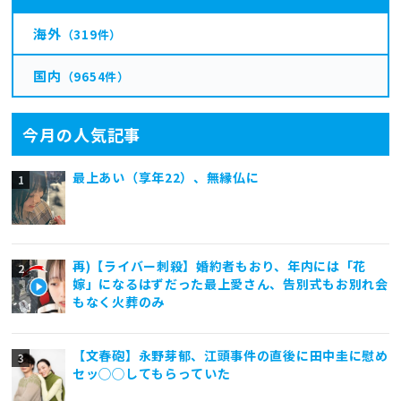
海外
（319件）
国内
（9654件）
今月の人気記事
最上あい（享年22）、無縁仏に
再)【ライバー刺殺】婚約者もおり、年内には「花
嫁」になるはずだった最上愛さん、告別式もお別れ会
もなく火葬のみ
【文春砲】永野芽郁、江頭事件の直後に田中圭に慰め
セッ◯◯してもらっていた