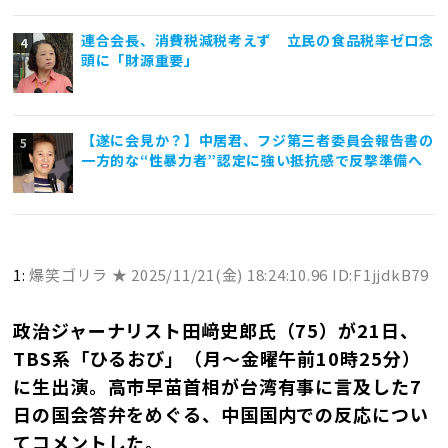
連合会長、消費税減税考えず 立民の食品税率ゼロ念
頭に「財源重要」
【遂に会見か？】中居君、フジ第三者委員会報告書の
一方的な“性暴力者”認定に強い抵抗感で反撃準備へ
1:
爆笑ゴリラ ★
2025/11/21(金) 18:24:10.96 ID:F1jjdkB79
政治ジャーナリスト田﨑史郎氏（75）が21日、
TBS系「ひるおび」（月～金曜午前10時25分）
に生出演。高市早苗首相が台湾有事に言及した7
日の国会答弁をめぐる、中国国内での反応につい
てコメントした。