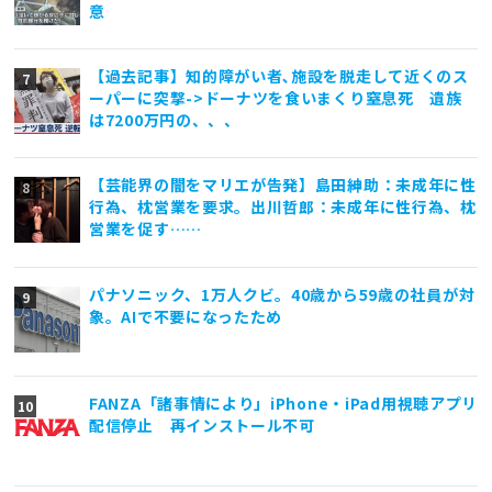
意
【過去記事】知的障がい者､施設を脱走して近くのス
ーパーに突撃->ドーナツを食いまくり窒息死 遺族
は7200万円の、、、
【芸能界の闇をマリエが告発】島田紳助：未成年に性
行為、枕営業を要求。出川哲郎：未成年に性行為、枕
営業を促す……
パナソニック、1万人クビ。40歳から59歳の社員が対
象。AIで不要になったため
FANZA「諸事情により」iPhone・iPad用視聴アプリ
配信停止 再インストール不可