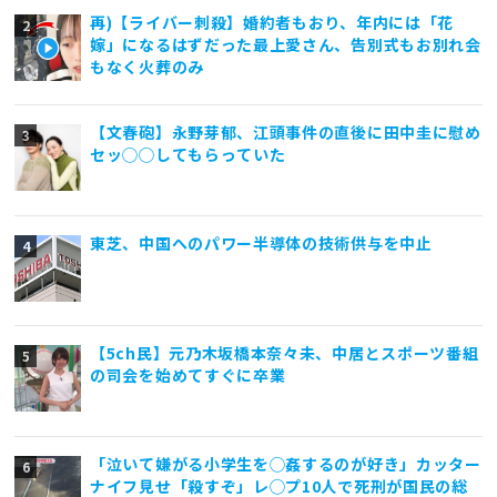
再)【ライバー刺殺】婚約者もおり、年内には「花
嫁」になるはずだった最上愛さん、告別式もお別れ会
もなく火葬のみ
【文春砲】永野芽郁、江頭事件の直後に田中圭に慰め
セッ◯◯してもらっていた
東芝、中国へのパワー半導体の技術供与を中止
【5ch民】元乃木坂橋本奈々未、中居とスポーツ番組
の司会を始めてすぐに卒業
「泣いて嫌がる小学生を◯姦するのが好き」カッター
ナイフ見せ「殺すぞ」レ◯プ10人で死刑が国民の総