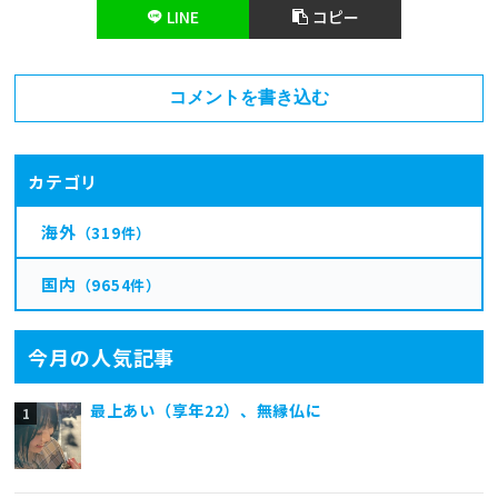
LINE
コピー
コメントを書き込む
カテゴリ
海外
（319件）
国内
（9654件）
今月の人気記事
最上あい（享年22）、無縁仏に