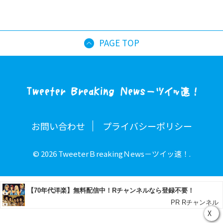
PAGE TOP
お問い合わせ
プライバシーポリシー
© 2026 TweeterＢreakingＮews－ツイッ速！.
X