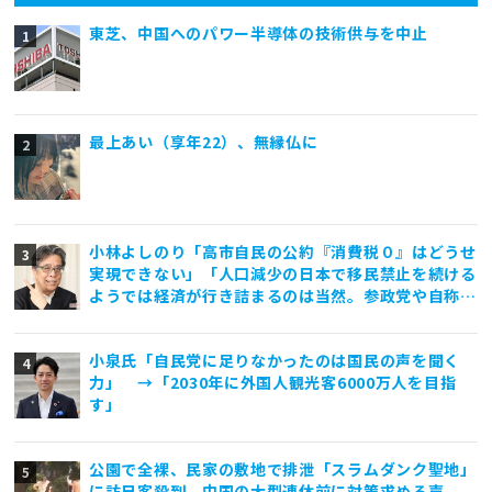
東芝、中国へのパワー半導体の技術供与を中止
最上あい（享年22）、無縁仏に
小林よしのり「高市自民の公約『消費税０』はどうせ
実現できない」「人口減少の日本で移民禁止を続ける
ようでは経済が行き詰まるのは当然。参政党や自称保
守政党は外国人差別と排外主義ばかり煽っていて亡国
一直線」
小泉氏「自民党に足りなかったのは国民の声を聞く
力」 →「2030年に外国人観光客6000万人を目指
す」
公園で全裸、民家の敷地で排泄「スラムダンク聖地」
に訪日客殺到 中国の大型連休前に対策求める声