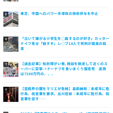
東芝、中国へのパワー半導体の技術供与を中止
「泣いて嫌がる小学生を◯姦するのが好き」カッター
ナイフ見せ「殺すぞ」レ◯プ10人で死刑が国民の総
意
【過去記事】知的障がい者､施設を脱走して近くのス
ーパーに突撃->ドーナツを食いまくり窒息死 遺族
は7200万円の、、、
【芸能界の闇をマリエが告発】島田紳助：未成年に性
行為、枕営業を要求。出川哲郎：未成年に性行為、枕
営業を促す……