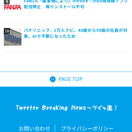
FANZA「諸事情により」iPhone・iPad用視聴アプリ
配信停止 再インストール不可
パナソニック、1万人クビ。40歳から59歳の社員が対
象。AIで不要になったため
PAGE TOP
お問い合わせ
プライバシーポリシー