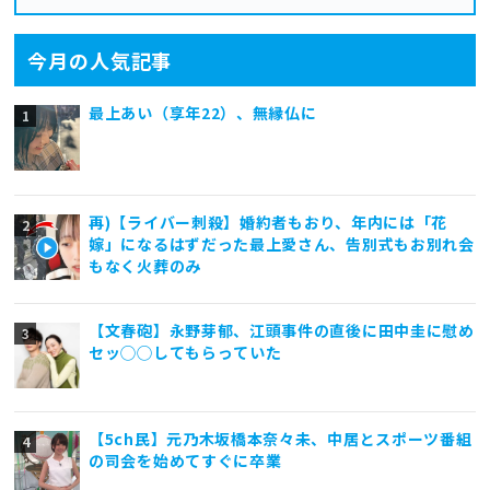
今月の人気記事
最上あい（享年22）、無縁仏に
再)【ライバー刺殺】婚約者もおり、年内には「花
嫁」になるはずだった最上愛さん、告別式もお別れ会
もなく火葬のみ
【文春砲】永野芽郁、江頭事件の直後に田中圭に慰め
セッ◯◯してもらっていた
【5ch民】元乃木坂橋本奈々未、中居とスポーツ番組
の司会を始めてすぐに卒業