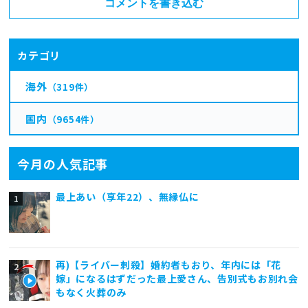
コメントを書き込む
カテゴリ
海外
（319件）
国内
（9654件）
今月の人気記事
最上あい（享年22）、無縁仏に
再)【ライバー刺殺】婚約者もおり、年内には「花
嫁」になるはずだった最上愛さん、告別式もお別れ会
もなく火葬のみ