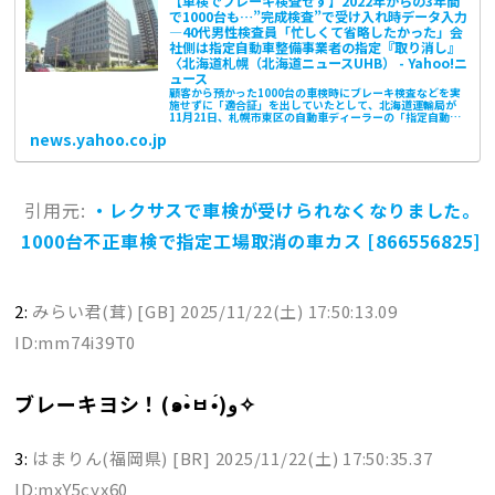
【車検でブレーキ検査せず】2022年からの3年間
で1000台も…”完成検査”で受け入れ時データ入力
―40代男性検査員「忙しくて省略したかった」会
社側は指定自動車整備事業者の指定『取り消し』
〈北海道札幌（北海道ニュースUHB） - Yahoo!ニ
ュース
顧客から預かった1000台の車検時にブレーキ検査などを実
施せずに「適合証」を出していたとして、北海道運輸局が
11月21日、札幌市東区の自動車ディーラーの「指定自動車
整備業者」の指定を取り消しました
news.yahoo.co.jp
引用元:
・レクサスで車検が受けられなくなりました。
1000台不正車検で指定工場取消の車カス [866556825]
2:
みらい君(茸) [GB]
2025/11/22(土) 17:50:13.09
ID:mm74i39T0
ブレーキヨシ！(๑•̀ㅂ•́)و✧
3:
はまりん(福岡県) [BR]
2025/11/22(土) 17:50:35.37
ID:mxY5cyx60