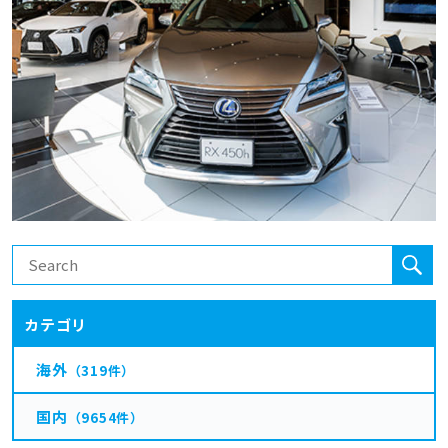
カテゴリ
海外
（319件）
国内
（9654件）