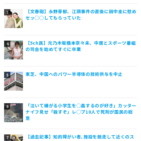
【文春砲】永野芽郁、江頭事件の直後に田中圭に慰め
セッ◯◯してもらっていた
【5ch民】元乃木坂橋本奈々未、中居とスポーツ番組
の司会を始めてすぐに卒業
東芝、中国へのパワー半導体の技術供与を中止
「泣いて嫌がる小学生を◯姦するのが好き」カッター
ナイフ見せ「殺すぞ」レ◯プ10人で死刑が国民の総
意
【過去記事】知的障がい者､施設を脱走して近くのス