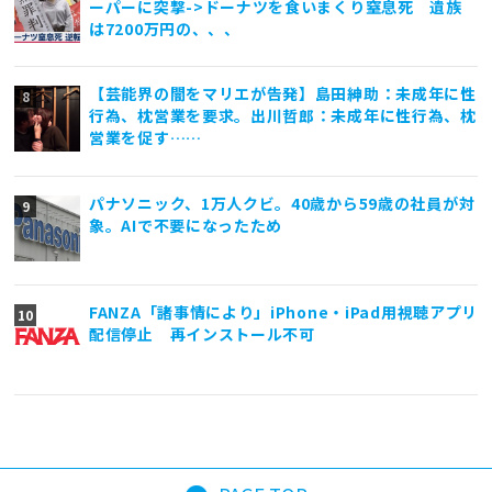
ーパーに突撃->ドーナツを食いまくり窒息死 遺族
は7200万円の、、、
【芸能界の闇をマリエが告発】島田紳助：未成年に性
行為、枕営業を要求。出川哲郎：未成年に性行為、枕
営業を促す……
パナソニック、1万人クビ。40歳から59歳の社員が対
象。AIで不要になったため
FANZA「諸事情により」iPhone・iPad用視聴アプリ
配信停止 再インストール不可