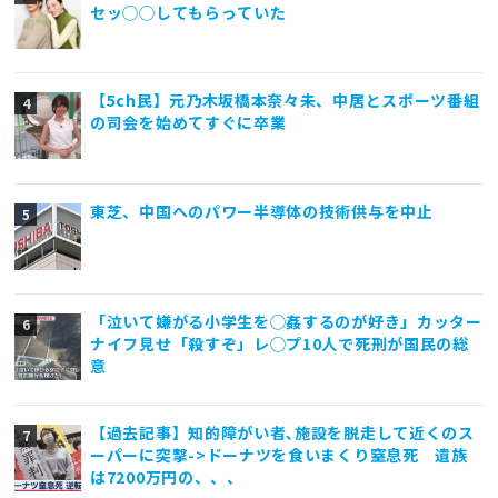
セッ◯◯してもらっていた
【5ch民】元乃木坂橋本奈々未、中居とスポーツ番組
の司会を始めてすぐに卒業
東芝、中国へのパワー半導体の技術供与を中止
「泣いて嫌がる小学生を◯姦するのが好き」カッター
ナイフ見せ「殺すぞ」レ◯プ10人で死刑が国民の総
意
【過去記事】知的障がい者､施設を脱走して近くのス
ーパーに突撃->ドーナツを食いまくり窒息死 遺族
は7200万円の、、、