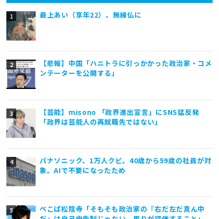
最上あい（享年22）、無縁仏に
【悲報】中国「ハニトラに引っかかった政治家・コメ
ンテーターを公開する」
【芸能】misono 「政界進出宣言」にSNS猛反発
「政界は芸能人の再就職先ではない」
パナソニック、1万人クビ。40歳から59歳の社員が対
象。AIで不要になったため
ぺこぱ松陰寺「そもそも政治家の『右だ左だ真ん中
だ』は自己申告制じゃない。周りが評価すること」