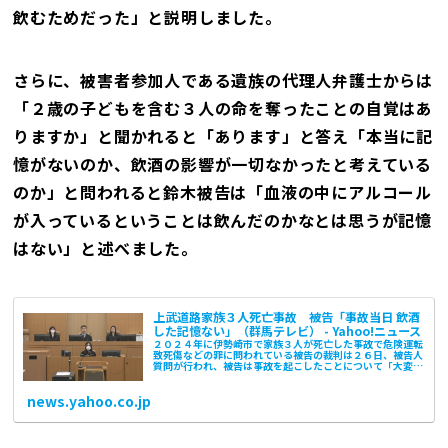
飲むためだった」と説明しました。
さらに、被害者参加人である遺族の代理人弁護士からは
「２歳の子どもを含む３人の命を奪ったことの自覚はあ
りますか」と聞かれると「あります」と答え「本当に記
憶がないのか、飲酒の影響が一切なかったと考えている
のか」と問われると鈴木被告は「血液の中にアルコール
が入っているということは飲んだのかなとは思うが記憶
はない」と述べました。
上武道路家族３人死亡事故 被告「事故当日 飲酒
した記憶ない」（群馬テレビ） - Yahoo!ニュース
２０２４年に伊勢崎市で家族３人が死亡した事故で危険運転
致死傷などの罪に問われている被告の裁判は２６日、被告人
質問が行われ、被告は事故を起こしたことについて「大変反
省している」と話した一方、事故当日に
news.yahoo.co.jp