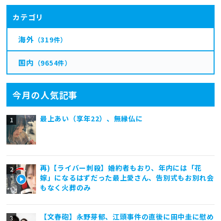
カテゴリ
海外
（319件）
国内
（9654件）
今月の人気記事
最上あい（享年22）、無縁仏に
再)【ライバー刺殺】婚約者もおり、年内には「花
嫁」になるはずだった最上愛さん、告別式もお別れ会
もなく火葬のみ
【文春砲】永野芽郁、江頭事件の直後に田中圭に慰め